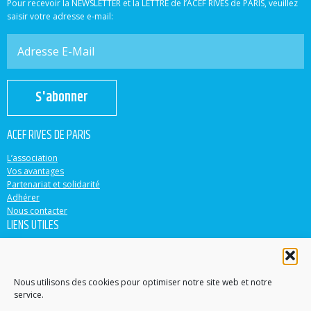
Pour recevoir la NEWSLETTER et la LETTRE de l’ACEF RIVES de PARIS, veuillez
saisir votre adresse e-mail:
S'abonner
ACEF RIVES DE PARIS
L’association
Vos avantages
Partenariat et solidarité
Adhérer
Nous contacter
LIENS UTILES
ACEF
Banque Populaire
Casden
Nous utilisons des cookies pour optimiser notre site web et notre
service.
EN PARTENARIAT AVEC