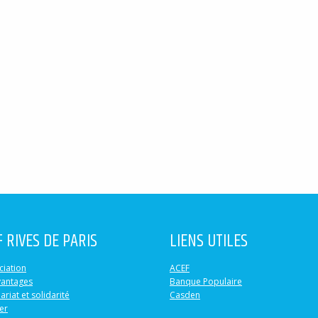
F RIVES DE PARIS
LIENS UTILES
ciation
ACEF
vantages
Banque Populaire
ariat et solidarité
Casden
er