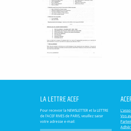
LA LETTRE ACEF
ACE
Pour recevoir la NEWSLETTER et la LETTRE
L’asso
de l’ACEF RIVES de PARIS, veuillez saisir
Vos a
votre adresse e-mail:
Parten
Adhér