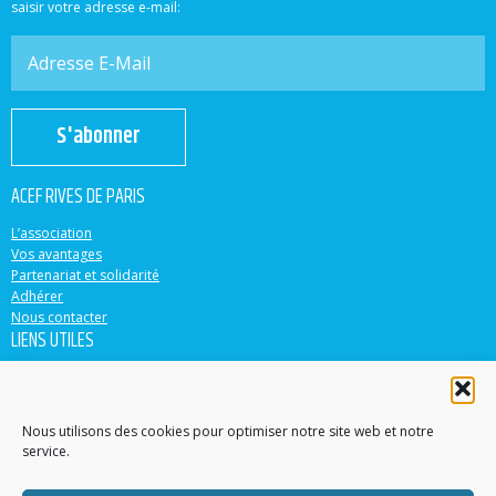
saisir votre adresse e-mail:
S'abonner
ACEF RIVES DE PARIS
L’association
Vos avantages
Partenariat et solidarité
Adhérer
Nous contacter
LIENS UTILES
ACEF
Banque Populaire
Casden
Nous utilisons des cookies pour optimiser notre site web et notre
service.
EN PARTENARIAT AVEC