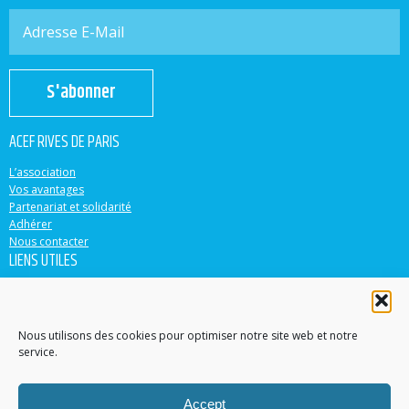
S'abonner
ACEF RIVES DE PARIS
L’association
Vos avantages
Partenariat et solidarité
Adhérer
Nous contacter
LIENS UTILES
ACEF
Banque Populaire
Casden
Nous utilisons des cookies pour optimiser notre site web et notre
service.
EN PARTENARIAT AVEC
Accept