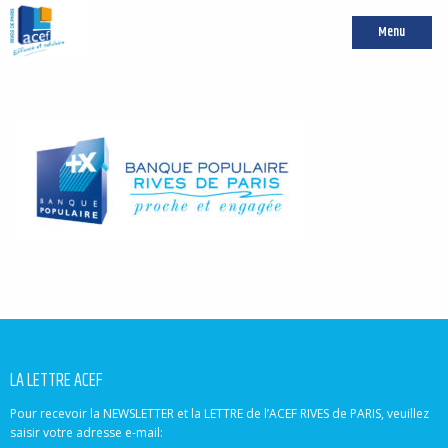
Menu
LA LETTRE ACEF
Pour recevoir la NEWSLETTER et la LETTRE de l’ACEF RIVES de PARIS, veuillez
saisir votre adresse e-mail: