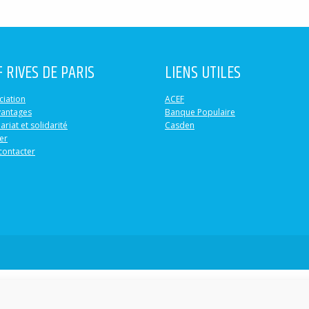
F RIVES DE PARIS
LIENS UTILES
ciation
ACEF
vantages
Banque Populaire
ariat et solidarité
Casden
er
contacter