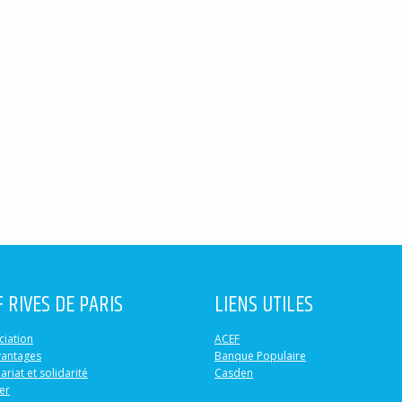
F RIVES DE PARIS
LIENS UTILES
ciation
ACEF
vantages
Banque Populaire
ariat et solidarité
Casden
er