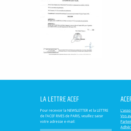
LA LETTRE ACEF
ACE
Pour recevoir la NEWSLETTER et la LETTRE
L’asso
de l’ACEF RIVES de PARIS, veuillez saisir
Vos a
votre adresse e-mail:
Parten
Adhér