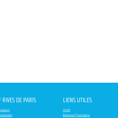
F RIVES DE PARIS
LIENS UTILES
ciation
ACEF
vantages
Banque Populaire