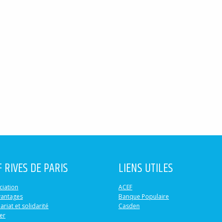
F RIVES DE PARIS
LIENS UTILES
ciation
ACEF
vantages
Banque Populaire
ariat et solidarité
Casden
er