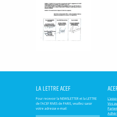
LA LETTRE ACEF
ACE
Pour recevoir la NEWSLETTER et la LETTRE
L’asso
de l’ACEF RIVES de PARIS, veuillez saisir
Vos a
votre adresse e-mail:
Parten
Adhér