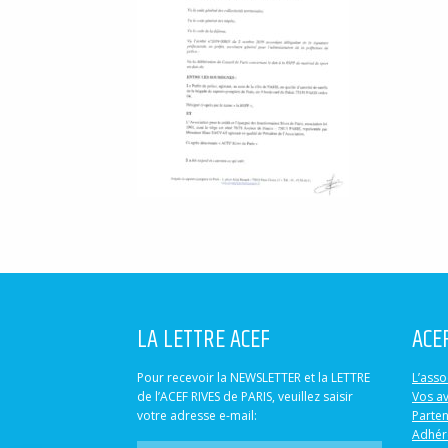
LA LETTRE ACEF
ACE
Pour recevoir la NEWSLETTER et la LETTRE
L’asso
de l’ACEF RIVES de PARIS, veuillez saisir
Vos a
votre adresse e-mail:
Parten
Adhér