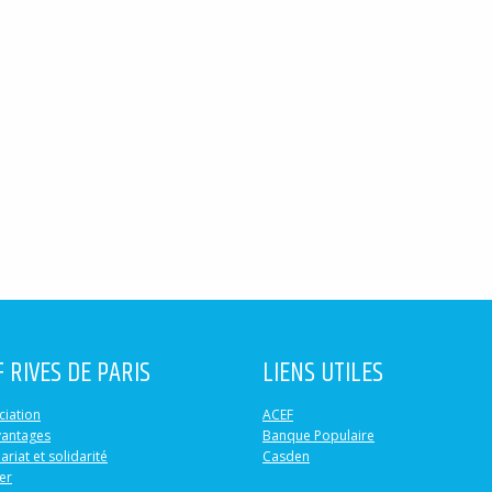
F RIVES DE PARIS
LIENS UTILES
ciation
ACEF
vantages
Banque Populaire
ariat et solidarité
Casden
er