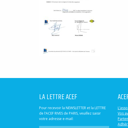
LA LETTRE ACEF
ACE
Pour recevoir la NEWSLETTER et la LETTRE
L’asso
de l’ACEF RIVES de PARIS, veuillez saisir
Vos a
votre adresse e-mail:
Parten
Adhér