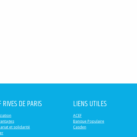
F RIVES DE PARIS
LIENS UTILES
ciation
ACEF
vantages
Banque Populaire
ariat et solidarité
Casden
er