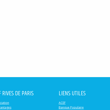
F RIVES DE PARIS
LIENS UTILES
ciation
ACEF
vantages
Banque Populaire