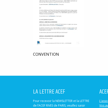
CONVENTION
LA LETTRE ACEF
ACE
Pour recevoir la NEWSLETTER et la LETTRE
L’asso
de l’ACEF RIVES de PARIS, veuillez saisir
Vos a