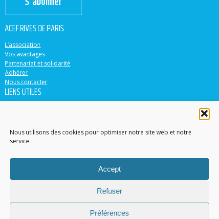
S'abonner
ACEF RIVES DE PARIS
L’association
Vos avantages
Partenariat et solidarité
Adhérer
Nous contacter
LIENS UTILES
ACEF
Banque Populaire
Casden
Nous utilisons des cookies pour optimiser notre site web et notre
service.
EN PARTENARIAT AVEC
Accept
Accéder au site
Contacter un conseiller dans votre région
Refuser
Trouver une agence
© 2015-2022 ACEF Rives de Paris
Préférences