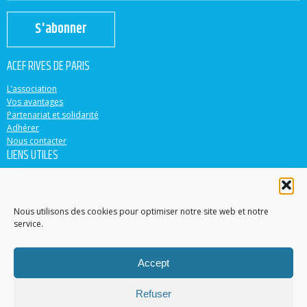
S'abonner
ACEF RIVES DE PARIS
L’association
Vos avantages
Partenariat et solidarité
Adhérer
Nous contacter
LIENS UTILES
ACEF
Banque Populaire
Casden
Nous utilisons des cookies pour optimiser notre site web et notre
service.
EN PARTENARIAT AVEC
Accept
Accéder au site
Contacter un conseiller dans votre région
Refuser
Trouver une agence