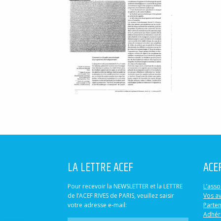
LA LETTRE ACEF
ACE
Pour recevoir la NEWSLETTER et la LETTRE
L’asso
de l’ACEF RIVES de PARIS, veuillez saisir
Vos a
votre adresse e-mail:
Parten
Adhér