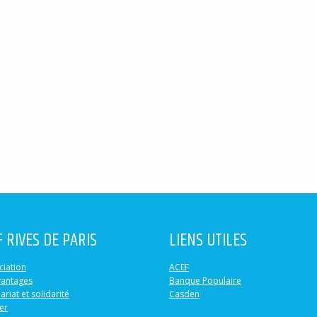
F RIVES DE PARIS
LIENS UTILES
ciation
ACEF
vantages
Banque Populaire
ariat et solidarité
Casden
er