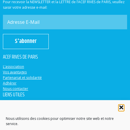
Pour recevoir la NEWSLETTER et la LETTRE de l’ACEF RIVES de PARIS, veuillez
saisir votre adresse e-mail:
S'abonner
ACEF RIVES DE PARIS
L’association
Vos avantages
Partenariat et solidarité
Adhérer
Nous contacter
LIENS UTILES
ACEF
Banque Populaire
Casden
Nous utilisons des cookies pour optimiser notre site web et notre
service.
EN PARTENARIAT AVEC