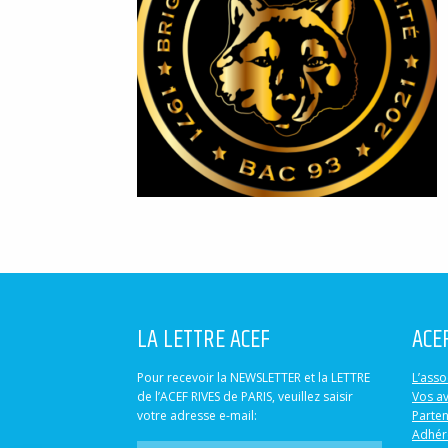
LA LETTRE ACEF
ACE
Pour recevoir la NEWSLETTER et la LETTRE
L’asso
de l’ACEF RIVES de PARIS, veuillez saisir
Vos a
votre adresse e-mail:
Parten
Adhér