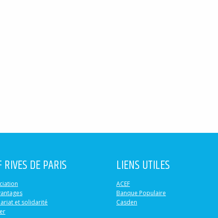
F RIVES DE PARIS
LIENS UTILES
ciation
ACEF
vantages
Banque Populaire
ariat et solidarité
Casden
er