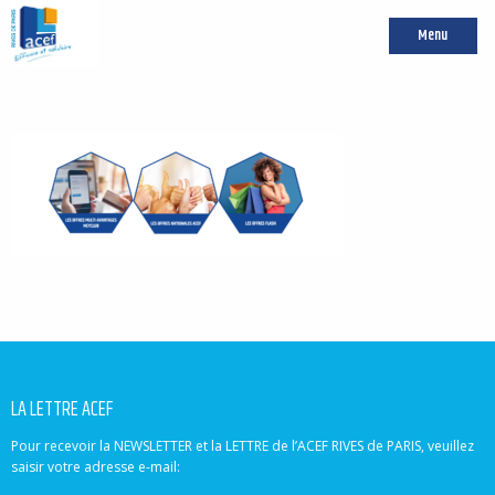
Menu
LA LETTRE ACEF
Pour recevoir la NEWSLETTER et la LETTRE de l’ACEF RIVES de PARIS, veuillez
saisir votre adresse e-mail: