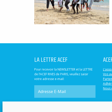
LA LETTRE ACEF
ACE
Pour recevoir la NEWSLETTER et la LETTRE
L’asso
de l’ACEF RIVES de PARIS, veuillez saisir
Vos a
votre adresse e-mail:
Parten
Adhér
Nous 
S'abonner