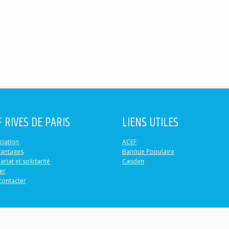
F RIVES DE PARIS
LIENS UTILES
ciation
ACEF
vantages
Banque Populaire
ariat et solidarité
Casden
er
contacter