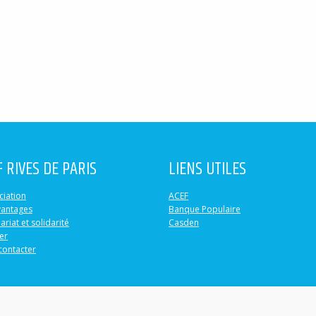
F RIVES DE PARIS
LIENS UTILES
ciation
ACEF
vantages
Banque Populaire
ariat et solidarité
Casden
er
contacter