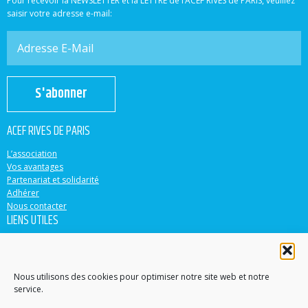
Pour recevoir la NEWSLETTER et la LETTRE de l’ACEF RIVES de PARIS, veuillez
saisir votre adresse e-mail:
S'abonner
ACEF RIVES DE PARIS
L’association
Vos avantages
Partenariat et solidarité
Adhérer
Nous contacter
LIENS UTILES
ACEF
Banque Populaire
Casden
Nous utilisons des cookies pour optimiser notre site web et notre
service.
EN PARTENARIAT AVEC