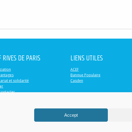
F RIVES DE PARIS
LIENS UTILES
ciation
ACEF
vantages
Banque Populaire
ariat et solidarité
Casden
er
contacter
Accept