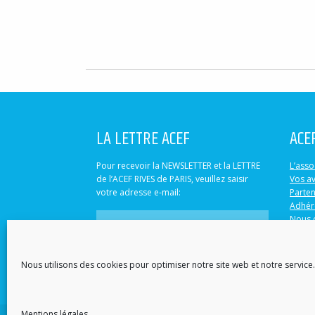
LA LETTRE ACEF
ACE
Pour recevoir la NEWSLETTER et la LETTRE
L’asso
de l’ACEF RIVES de PARIS, veuillez saisir
Vos a
votre adresse e-mail:
Parten
Adhér
Nous 
Nous utilisons des cookies pour optimiser notre site web et notre service.
S'abonner
Mentions légales