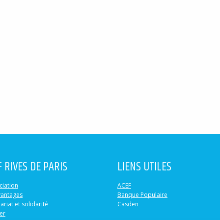
F RIVES DE PARIS
LIENS UTILES
ciation
ACEF
vantages
Banque Populaire
ariat et solidarité
Casden
er