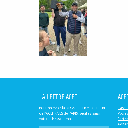
LA LETTRE ACEF
ACE
Pour recevoir la NEWSLETTER et la LETTRE
L’asso
de l’ACEF RIVES de PARIS, veuillez saisir
Vos a
votre adresse e-mail:
Parten
Adhér