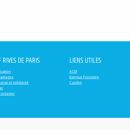
F RIVES DE PARIS
LIENS UTILES
ciation
ACEF
vantages
Banque Populaire
ariat et solidarité
Casden
er
contacter