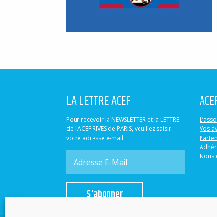
LA LETTRE ACEF
ACE
Pour recevoir la NEWSLETTER et la LETTRE
L’asso
de l’ACEF RIVES de PARIS, veuillez saisir
Vos a
votre adresse e-mail:
Parten
Adhér
Nous 
S'abonner