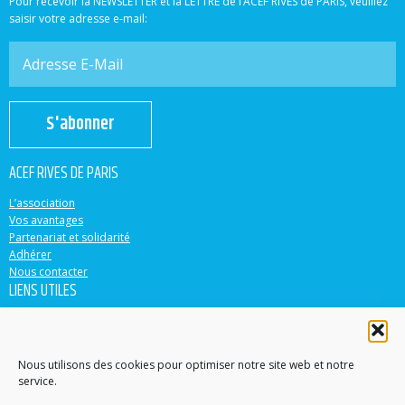
Pour recevoir la NEWSLETTER et la LETTRE de l’ACEF RIVES de PARIS, veuillez
saisir votre adresse e-mail:
S'abonner
ACEF RIVES DE PARIS
L’association
Vos avantages
Partenariat et solidarité
Adhérer
Nous contacter
LIENS UTILES
ACEF
Banque Populaire
Casden
Nous utilisons des cookies pour optimiser notre site web et notre
service.
EN PARTENARIAT AVEC