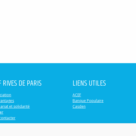
F RIVES DE PARIS
LIENS UTILES
ciation
ACEF
vantages
Banque Populaire
ariat et solidarité
Casden
er
contacter