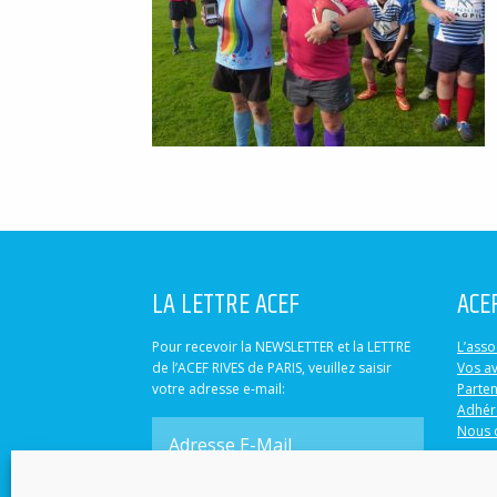
LA LETTRE ACEF
ACE
Pour recevoir la NEWSLETTER et la LETTRE
L’asso
de l’ACEF RIVES de PARIS, veuillez saisir
Vos a
votre adresse e-mail:
Parten
Adhér
Nous 