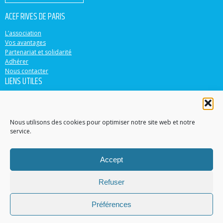
ACEF RIVES DE PARIS
L’association
Vos avantages
Partenariat et solidarité
Adhérer
Nous contacter
LIENS UTILES
ACEF
Banque Populaire
Casden
Nous utilisons des cookies pour optimiser notre site web et notre
service.
EN PARTENARIAT AVEC
Accept
Accéder au site
Contacter un conseiller dans votre région
Refuser
Trouver une agence
© 2015-2022 ACEF Rives de Paris
Préférences