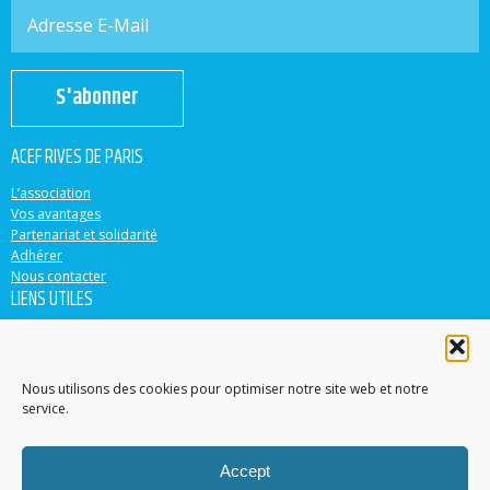
S'abonner
ACEF RIVES DE PARIS
L’association
Vos avantages
Partenariat et solidarité
Adhérer
Nous contacter
LIENS UTILES
ACEF
Banque Populaire
Casden
Nous utilisons des cookies pour optimiser notre site web et notre
service.
EN PARTENARIAT AVEC
Accept
Accéder au site