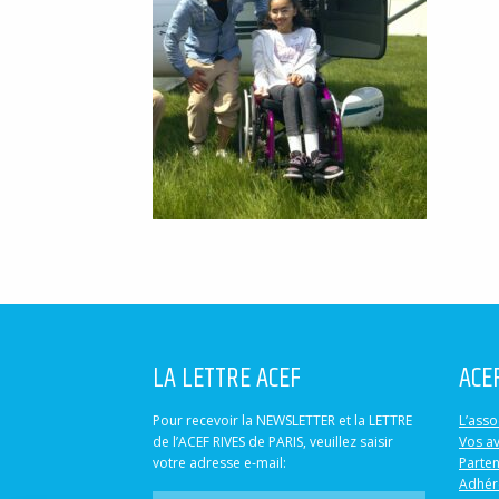
LA LETTRE ACEF
ACE
Pour recevoir la NEWSLETTER et la LETTRE
L’asso
de l’ACEF RIVES de PARIS, veuillez saisir
Vos a
votre adresse e-mail:
Parten
Adhér