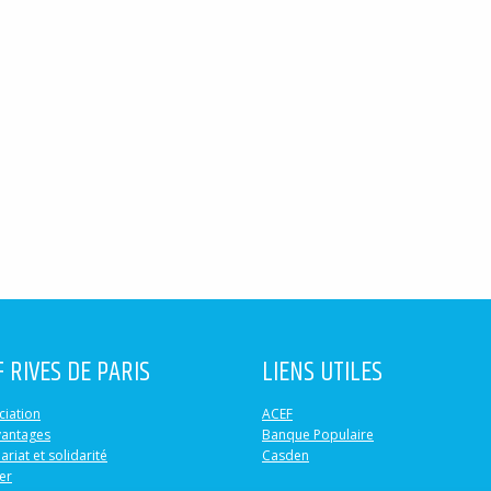
F RIVES DE PARIS
LIENS UTILES
ciation
ACEF
vantages
Banque Populaire
ariat et solidarité
Casden
er