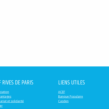
F RIVES DE PARIS
LIENS UTILES
ciation
ACEF
vantages
Banque Populaire
ariat et solidarité
Casden
er