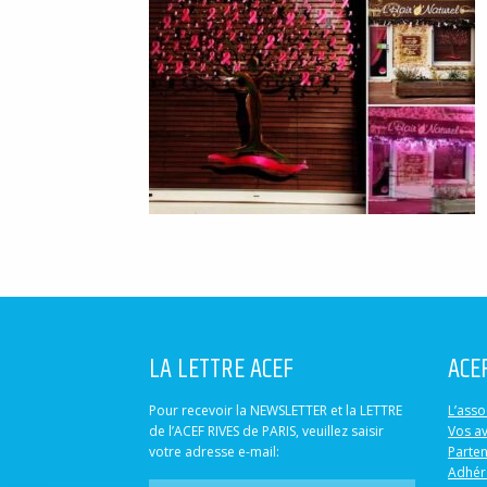
LA LETTRE ACEF
ACE
Pour recevoir la NEWSLETTER et la LETTRE
L’asso
de l’ACEF RIVES de PARIS, veuillez saisir
Vos a
votre adresse e-mail:
Parten
Adhér