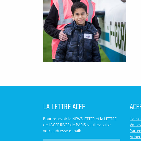
LA LETTRE ACEF
ACE
Pour recevoir la NEWSLETTER et la LETTRE
L’asso
de l’ACEF RIVES de PARIS, veuillez saisir
Vos a
votre adresse e-mail:
Parten
Adhér