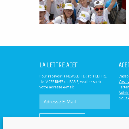
LA LETTRE ACEF
ACE
Pour recevoir la NEWSLETTER et la LETTRE
L’asso
de l’ACEF RIVES de PARIS, veuillez saisir
Vos a
votre adresse e-mail:
Parten
Adhér
Nous 
S'abonner