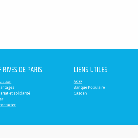
F RIVES DE PARIS
LIENS UTILES
ciation
ACEF
vantages
Banque Populaire
ariat et solidarité
Casden
er
contacter