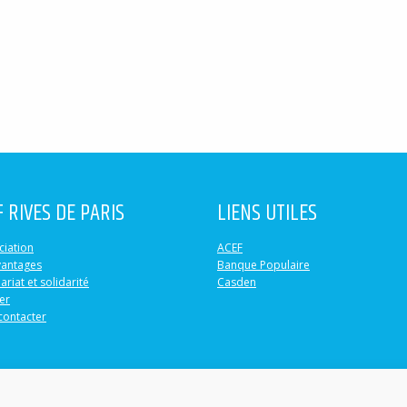
F RIVES DE PARIS
LIENS UTILES
ciation
ACEF
vantages
Banque Populaire
ariat et solidarité
Casden
er
contacter