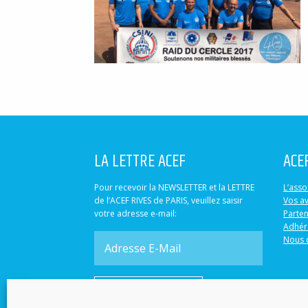
LA LETTRE ACEF
ACE
Pour recevoir la NEWSLETTER et la LETTRE
L’asso
de l’ACEF RIVES de PARIS, veuillez saisir
Vos a
votre adresse e-mail:
Parten
Adhér
Nous 
S'abonner