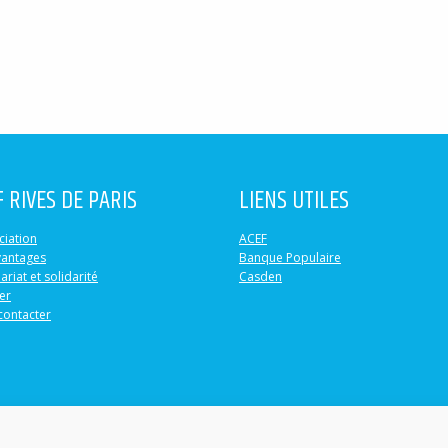
F RIVES DE PARIS
LIENS UTILES
ciation
ACEF
vantages
Banque Populaire
ariat et solidarité
Casden
er
contacter