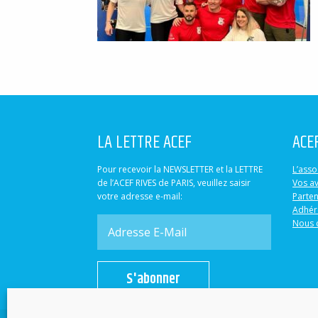
LA LETTRE ACEF
ACE
Pour recevoir la NEWSLETTER et la LETTRE
L’asso
de l’ACEF RIVES de PARIS, veuillez saisir
Vos a
votre adresse e-mail:
Parten
Adhér
Nous 
S'abonner