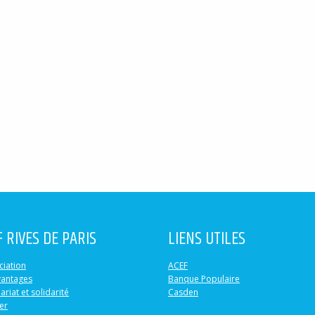
F RIVES DE PARIS
LIENS UTILES
ciation
ACEF
vantages
Banque Populaire
ariat et solidarité
Casden
er