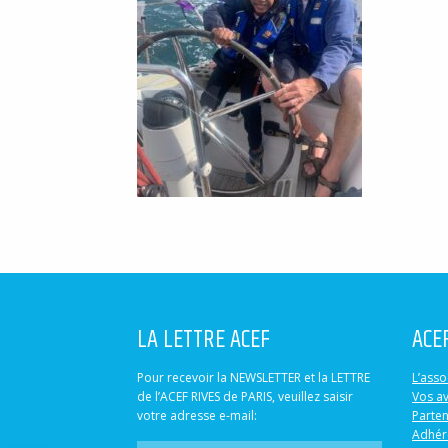
LA LETTRE ACEF
ACE
Pour recevoir la NEWSLETTER et la LETTRE
L’asso
de l’ACEF RIVES de PARIS, veuillez saisir
Vos a
votre adresse e-mail:
Parten
Adhér