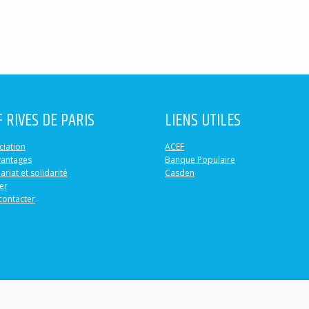
F RIVES DE PARIS
LIENS UTILES
ciation
ACEF
vantages
Banque Populaire
ariat et solidarité
Casden
er
contacter