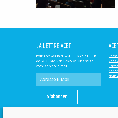
LA LETTRE ACEF
ACE
Pour recevoir la NEWSLETTER et la LETTRE
L’asso
de l’ACEF RIVES de PARIS, veuillez saisir
Vos a
votre adresse e-mail:
Parten
Adhér
Nous 
S'abonner
© 2015-2022 ACEF Rives de Paris