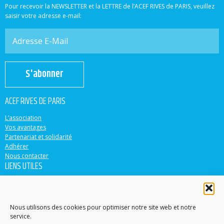
Pour recevoir la NEWSLETTER et la LETTRE de l’ACEF RIVES de PARIS, veuillez
saisir votre adresse e-mail:
S'abonner
ACEF RIVES DE PARIS
L’association
Vos avantages
Partenariat et solidarité
Adhérer
Nous contacter
LIENS UTILES
ACEF
Banque Populaire
Casden
Nous utilisons des cookies pour optimiser notre site web et notre
service.