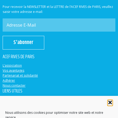
Pour recevoir la NEWSLETTER et la LETTRE de l’ACEF RIVES de PARIS, veuillez
saisir votre adresse e-mail:
S'abonner
ACEF RIVES DE PARIS
L’association
Vos avantages
Partenariat et solidarité
Adhérer
Nous contacter
LIENS UTILES
ACEF
Banque Populaire
Casden
Nous utilisons des cookies pour optimiser notre site web et notre
service.