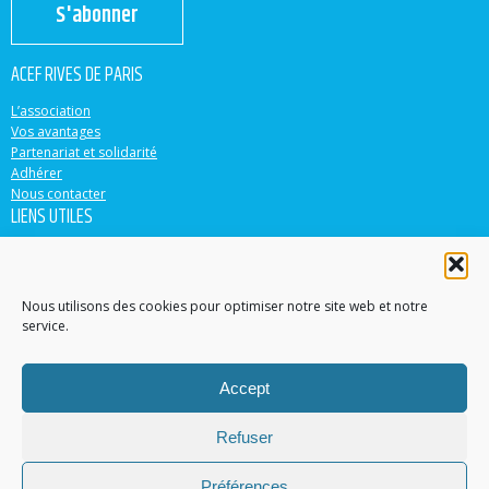
S'abonner
ACEF RIVES DE PARIS
L’association
Vos avantages
Partenariat et solidarité
Adhérer
Nous contacter
LIENS UTILES
ACEF
Banque Populaire
Casden
Nous utilisons des cookies pour optimiser notre site web et notre
service.
EN PARTENARIAT AVEC
Accept
Accéder au site
Contacter un conseiller dans votre région
Refuser
Trouver une agence
© 2015-2022 ACEF Rives de Paris
Préférences