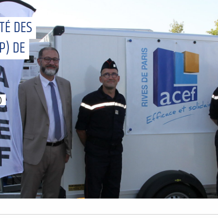
TÉ DES
P) DE
)