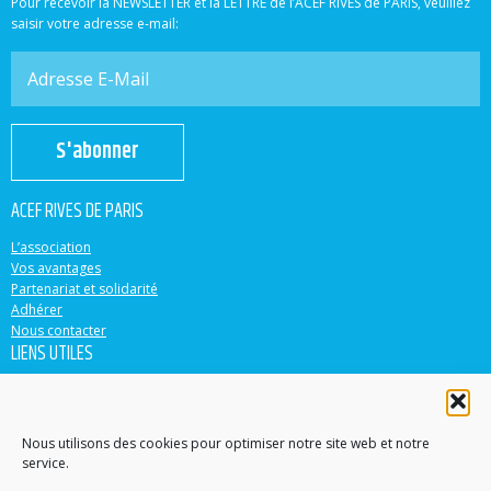
Pour recevoir la NEWSLETTER et la LETTRE de l’ACEF RIVES de PARIS, veuillez
saisir votre adresse e-mail:
S'abonner
ACEF RIVES DE PARIS
L’association
Vos avantages
Partenariat et solidarité
Adhérer
Nous contacter
LIENS UTILES
ACEF
Banque Populaire
Casden
Nous utilisons des cookies pour optimiser notre site web et notre
service.
EN PARTENARIAT AVEC