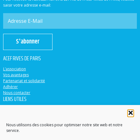
saisir votre adresse e-mail:
S'abonner
ACEF RIVES DE PARIS
L’association
Vos avantages
Partenariat et solidarité
Adhérer
Nous contacter
LIENS UTILES
ACEF
Banque Populaire
Casden
Nous utilisons des cookies pour optimiser notre site web et notre
service.
EN PARTENARIAT AVEC