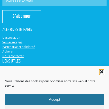
S'abonner
ACEF RIVES DE PARIS
L’association
Vos avantages
Partenariat et solidarité
Adhérer
Nous contacter
LIENS UTILES
ACEF
Banque Populaire
Casden
Nous utilisons des cookies pour optimiser notre site web et notre
service.
EN PARTENARIAT AVEC
Accept
Accéder au site
Contacter un conseiller dans votre région