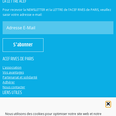
LA LETTRE ACEF
Pour recevoir la NEWSLETTER et la LETTRE de l’ACEF RIVES de PARIS, veuillez
saisir votre adresse e-mail:
S'abonner
ACEF RIVES DE PARIS
L’association
Vos avantages
Partenariat et solidarité
Adhérer
Nous contacter
LIENS UTILES
ACEF
Banque Populaire
Casden
Nous utilisons des cookies pour optimiser notre site web et notre