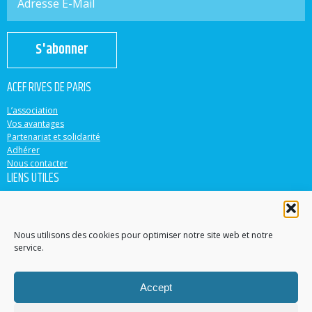
S'abonner
ACEF RIVES DE PARIS
L’association
Vos avantages
Partenariat et solidarité
Adhérer
Nous contacter
LIENS UTILES
ACEF
Banque Populaire
Casden
Nous utilisons des cookies pour optimiser notre site web et notre
service.
EN PARTENARIAT AVEC
Accept
Accéder au site
Contacter un conseiller dans votre région