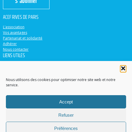
S'abonner
ACEF RIVES DE PARIS
L’association
Vos avantages
Partenariat et solidarité
Adhérer
Nous contacter
LIENS UTILES
ACEF
Banque Populaire
Casden
Nous utilisons des cookies pour optimiser notre site web et notre
service.
EN PARTENARIAT AVEC
Accept
Accéder au site
Contacter un conseiller dans votre région
Refuser
Trouver une agence
© 2015-2022 ACEF Rives de Paris
Préférences